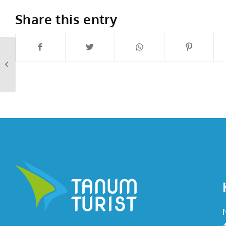
Share this entry
På engelsk
översättning av texter
hos