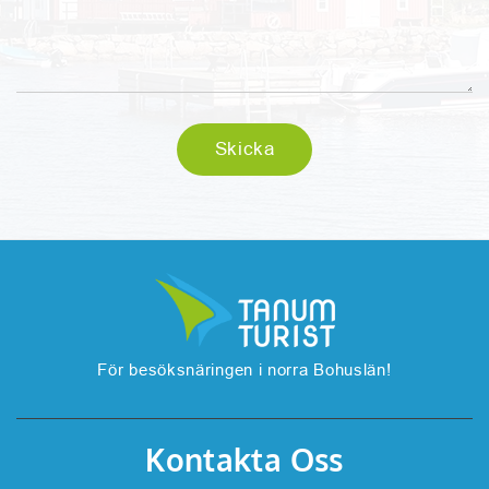
För besöksnäringen i norra Bohuslän!
Kontakta Oss